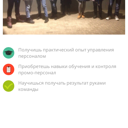
Получишь практический опыт управления
персоналом
Приобретешь навыки обучения и контроля
промо-персонал
Научишься получать результат руками
команды