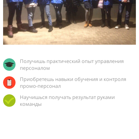
Получишь практический опыт управления
персоналом
Приобретешь навыки обучения и контроля
промо-персонал
Научишься получать результат руками
команды