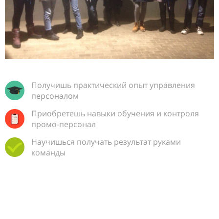
Получишь практический опыт управления
персоналом
Приобретешь навыки обучения и контроля
промо-персонал
Научишься получать результат руками
команды