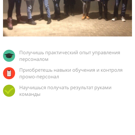
Получишь практический опыт управления
персоналом
Приобретешь навыки обучения и контроля
промо-персонал
Научишься получать результат руками
команды