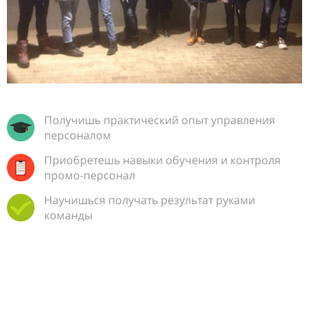
Получишь практический опыт управления
персоналом
Приобретешь навыки обучения и контроля
промо-персонал
Научишься получать результат руками
команды