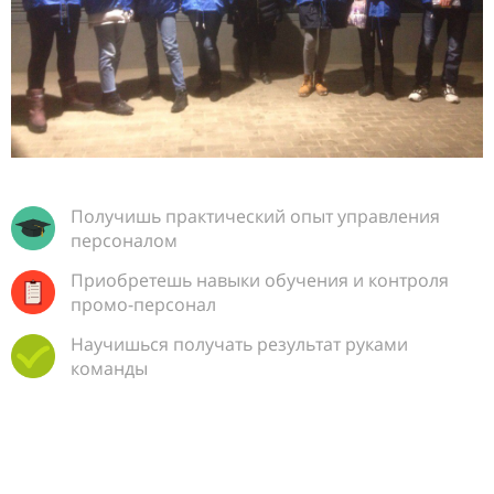
Получишь практический опыт управления
персоналом
Приобретешь навыки обучения и контроля
промо-персонал
Научишься получать результат руками
команды